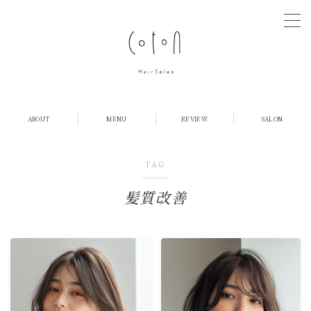
MENU
COTONについて
ABOUT
MENU
REVIEW
SALON
店舗紹介
TAG
メニュー・料金
髪質改善
お客様の声
ご予約
採用情報