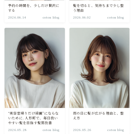
予約の時間を、少しだけ贅沢に
髪を切ると、気持ちまで少し整
する
う理由
2026.06.14
coton blog
2026.06.02
coton blog
“美容室帰りだけ綺麗”にならな
雨の日に髪が広がる理由と、整
いために. 人形町で、毎日扱い
え方
やすい髪を目指す髪質改善
2026.05.28
coton blog
2026.05.26
coton blog