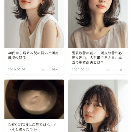
COTON Journal
取り扱い製品について
40代から増える髪の悩みと頭皮
髪質改善の前に、頭皮改善が必
環境の関係
要な理由。人形町で考える、本
当の髪質改善とは？
2026.07.08
coton blog
2026.06.24
coton blog
なぜCOTONは炭酸ではなくク
レイを選んだのか