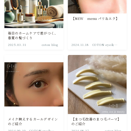
COTON Journal
【NEW menu パリ＆エク】
取り扱い製品について
毎日のホームケアで差がつく、
春夏の髪づくり
2025.03.31
coton blog
2024.11.18
COTON eye＆
beauty
メイク映えするカールデザイン
【まつ毛改善のまつ毛パーマ】
のご紹介
のご紹介
2024.09.10
COTON eye＆
2024.08.27
coton blog