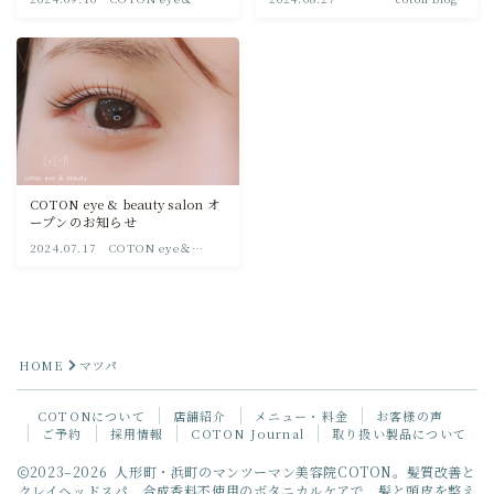
beauty
COTON eye & beauty salon オ
ープンのお知らせ
2024.07.17
COTON eye＆
beauty
HOME
マツパ
COTONについて
店舗紹介
メニュー・料金
お客様の声
ご予約
採用情報
COTON Journal
取り扱い製品について
Follow Me
2023–2026 人形町・浜町のマンツーマン美容院COTON。髪質改善と
クレイヘッドスパ、合成香料不使用のボタニカルケアで、髪と頭皮を整え