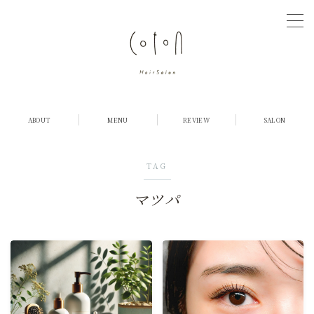
MENU
COTONについて
ABOUT
MENU
REVIEW
SALON
店舗紹介
TAG
メニュー・料金
マツパ
お客様の声
ご予約
採用情報