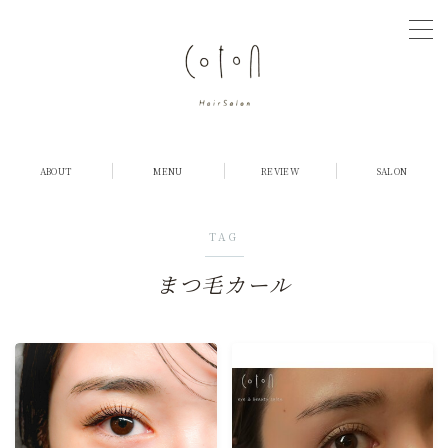
MENU
COTONについて
ABOUT
MENU
REVIEW
SALON
店舗紹介
TAG
メニュー・料金
まつ毛カール
お客様の声
ご予約
採用情報