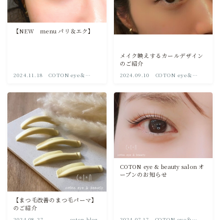
COTON Journal
【NEW menu パリ＆エク】
取り扱い製品について
メイク映えするカールデザイン
のご紹介
2024.11.18
COTON eye＆
2024.09.10
COTON eye＆
beauty
beauty
COTON eye & beauty salon オ
ープンのお知らせ
【まつ毛改善のまつ毛パーマ】
のご紹介
2024.08.27
coton blog
2024.07.17
COTON eye＆