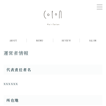
MENU
COTONについて
ABOUT
MENU
REVIEW
SALON
店舗紹介
運営者情報
メニュー・料金
代表責任者名
お客様の声
xxxxxx
ご予約
採用情報
所在地