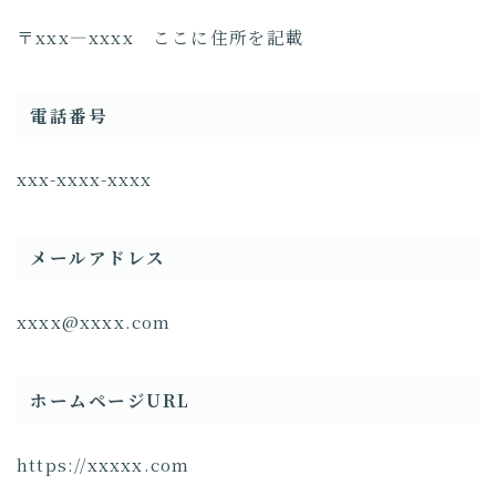
COTON Journal
〒xxx―xxxx ここに住所を記載
取り扱い製品について
電話番号
xxx-xxxx-xxxx
メールアドレス
xxxx@xxxx.com
ホームページURL
https://xxxxx.com