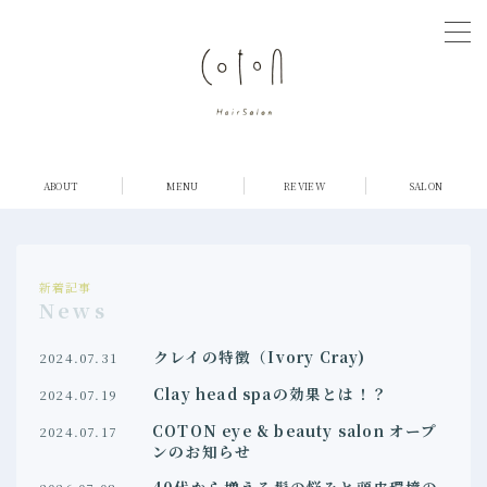
MENU
COTONについて
ABOUT
MENU
REVIEW
SALON
店舗紹介
メニュー・料金
新着記事
News
お客様の声
クレイの特徴（Ivory Cray)
2024.07.31
Clay head spaの効果とは！？
ご予約
2024.07.19
COTON eye & beauty salon オープ
2024.07.17
ンのお知らせ
採用情報
40代から増える髪の悩みと頭皮環境の