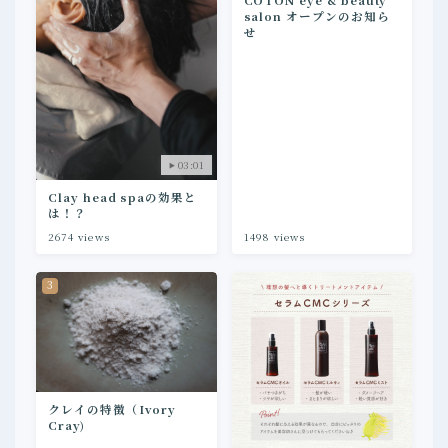
salon オープンのお知ら
せ
03:01
Clay head spaの効果と
は！？
2674
views
1498
views
クレイの特徴（Ivory
Cray)