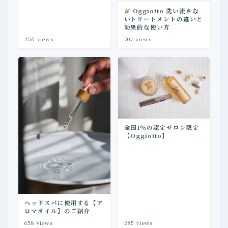
Oggiotto 洗い流さな
いトリートメントの違いと
効果的な使い方
256
views
707
views
全国1％の認定サロン限定
【Oggiotto】
ヘッドスパに使用する【ア
ロマオイル】のご紹介
658
views
285
views