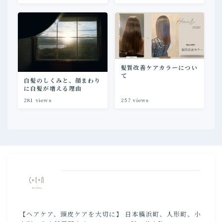
髪質改善ケアカラーについ
て
白髪のしくみと、顔まわり
に白髪が増える理由
281
views
257
views
【ヘアケア、頭皮ケアを大切に】 日本橋浜町、人形町、小