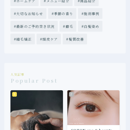
ホームケア
メニュー紹介
商品紹介
大切なお知らせ
季節の香り
施術事例
最新のご予約空き状況
癖毛
白髪染め
縮毛矯正
頭皮ケア
髪質改善
人気記事
Popular Post
COTON eye & beauty