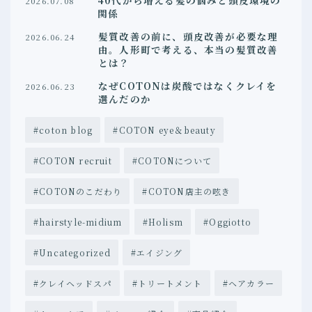
2026.07.08
関係
COTON Journal
髪質改善の前に、頭皮改善が必要な理
2026.06.24
由。人形町で考える、本当の髪質改善
取り扱い製品について
とは？
なぜCOTONは炭酸ではなくクレイを
2026.06.23
選んだのか
coton blog
COTON eye＆beauty
COTON recruit
COTONについて
COTONのこだわり
COTON店主の呟き
hairstyle-midium
Holism
Oggiotto
Uncategorized
エイジング
クレイヘッドスパ
トリートメント
ヘアカラー