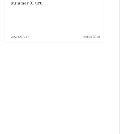
summer 01 uru
2024.07.27
coton blog