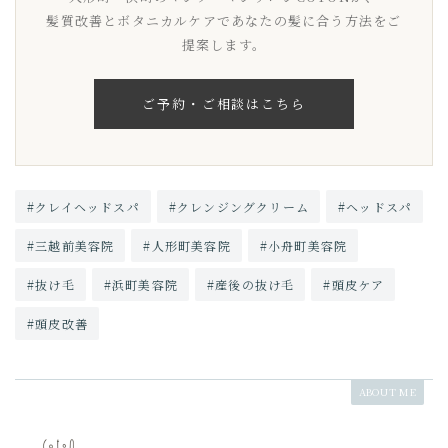
髪質改善とボタニカルケアであなたの髪に合う方法をご
提案します。
ご予約・ご相談はこちら
#クレイヘッドスパ
#クレンジングクリーム
#ヘッドスパ
#三越前美容院
#人形町美容院
#小舟町美容院
#抜け毛
#浜町美容院
#産後の抜け毛
#頭皮ケア
#頭皮改善
ABOUT ME