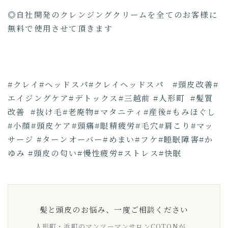
◎自社開発のクレンジングクリームを全てのお客様に
無料で使用させて頂きます
#クレイ#ヘッドスパ#クレイヘッドスパ #頭皮改善#
エイジングケア#デトックス#三越前 #人形町 #髪質
改善 #抜け毛#老廃物#マタニティ#産後#もみほぐし
#小顔#頭皮ケア#頭痛#眼精疲労#毛穴#肩こり#マッ
サージ #ターンオーバー#めまい#フケ#睡眠障害#か
ゆみ #頭皮の匂い#慢性疲労#ストレス#快眠
髪と頭皮のお悩み、一度ご相談ください
人形町・浜町のマンツーマンサロンCOTONが、