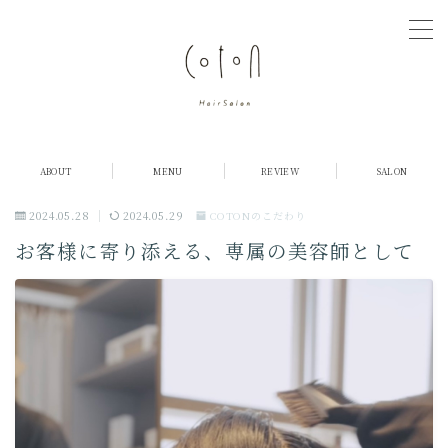
MENU
COTONについて
ABOUT
MENU
REVIEW
SALON
店舗紹介
2024.05.28
2024.05.29
COTONのこだわり
お客様に寄り添える、専属の美容師として
メニュー・料金
お客様の声
ご予約
採用情報