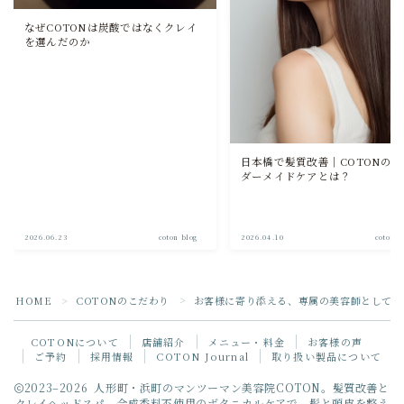
なぜCOTONは炭酸ではなくクレイ
を選んだのか
日本橋で髪質改善｜COTONのオ
ダーメイドケアとは？
2026.06.23
coton blog
2026.04.10
coton b
HOME
COTONのこだわり
お客様に寄り添える、専属の美容師として
＞
＞
COTONについて
店舗紹介
メニュー・料金
お客様の声
ご予約
採用情報
COTON Journal
取り扱い製品について
Follow Me
2023–2026 人形町・浜町のマンツーマン美容院COTON。髪質改善と
クレイヘッドスパ、合成香料不使用のボタニカルケアで、髪と頭皮を整え