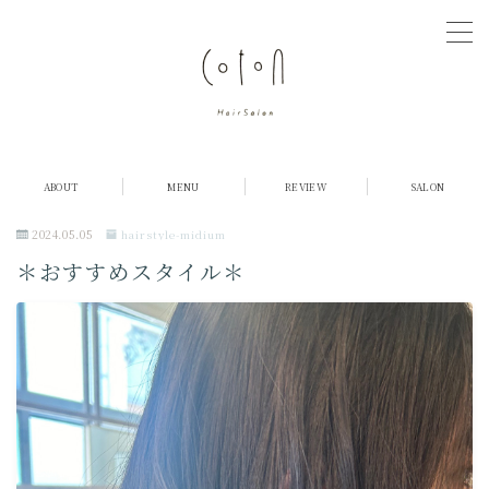
MENU
COTONについて
ABOUT
MENU
REVIEW
SALON
店舗紹介
2024.05.05
hairstyle-midium
＊おすすめスタイル＊
メニュー・料金
お客様の声
ご予約
採用情報