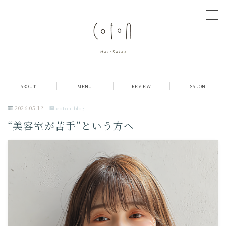
MENU
COTONについて
ABOUT
MENU
REVIEW
SALON
店舗紹介
2026.05.12
coton blog
“美容室が苦手”という方へ
メニュー・料金
お客様の声
ご予約
採用情報