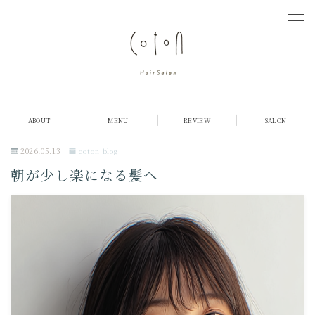
MENU
COTONについて
ABOUT
MENU
REVIEW
SALON
店舗紹介
2026.05.13
coton blog
朝が少し楽になる髪へ
メニュー・料金
お客様の声
ご予約
採用情報