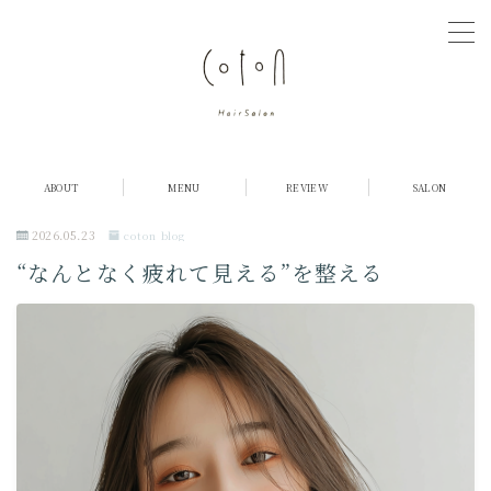
MENU
COTONについて
ABOUT
MENU
REVIEW
SALON
店舗紹介
2026.05.23
coton blog
“なんとなく疲れて見える”を整える
メニュー・料金
お客様の声
ご予約
採用情報