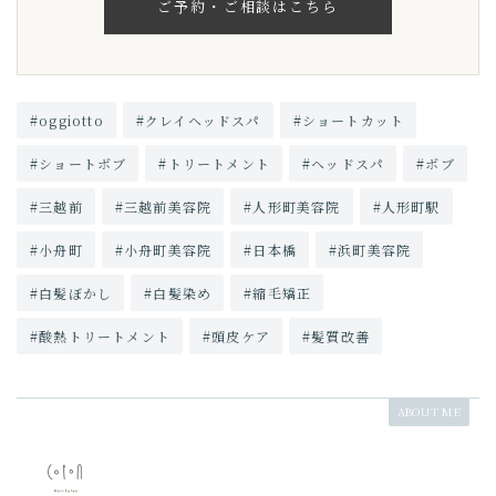
ご予約・ご相談はこちら
#oggiotto
#クレイヘッドスパ
#ショートカット
#ショートボブ
#トリートメント
#ヘッドスパ
#ボブ
#三越前
#三越前美容院
#人形町美容院
#人形町駅
#小舟町
#小舟町美容院
#日本橋
#浜町美容院
#白髪ぼかし
#白髪染め
#縮毛矯正
#酸熱トリートメント
#頭皮ケア
#髪質改善
ABOUT ME