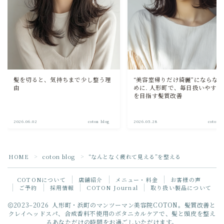
髪を切ると、気持ちまで少し整う理
“美容室帰りだけ綺麗”にならな
由
めに. 人形町で、毎日扱いやすい髪
を目指す髪質改善
2026.06.02
coton blog
2026.05.28
coton b
HOME
coton blog
“なんとなく疲れて見える”を整える
＞
＞
COTONについて
店舗紹介
メニュー・料金
お客様の声
ご予約
採用情報
COTON Journal
取り扱い製品について
Follow Me
2023–2026 人形町・浜町のマンツーマン美容院COTON。髪質改善と
クレイヘッドスパ、合成香料不使用のボタニカルケアで、髪と頭皮を整え
るあなただけの時間をお過ごしいただけます。